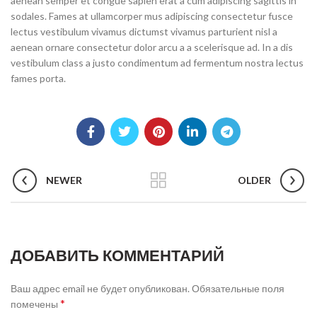
aenean semper et congue sapien erat a cum adipiscing sagittis in
sodales. Fames at ullamcorper mus adipiscing consectetur fusce
lectus vestibulum vivamus dictumst vivamus parturient nisl a
aenean ornare consectetur dolor arcu a a scelerisque ad. In a dis
vestibulum class a justo condimentum ad fermentum nostra lectus
fames porta.
NEWER
OLDER
ДОБАВИТЬ КОММЕНТАРИЙ
Ваш адрес email не будет опубликован.
Обязательные поля
*
помечены