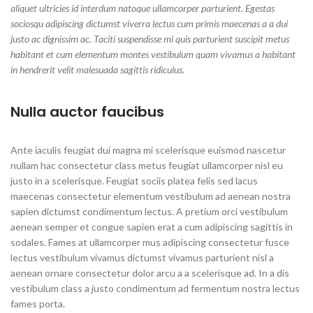
aliquet ultricies id interdum natoque ullamcorper parturient. Egestas
sociosqu adipiscing dictumst viverra lectus cum primis maecenas a a dui
justo ac dignissim ac. Taciti suspendisse mi quis parturient suscipit metus
habitant et cum elementum montes vestibulum quam vivamus a habitant
in hendrerit velit malesuada sagittis ridiculus.
Nulla auctor faucibus
Ante iaculis feugiat dui magna mi scelerisque euismod nascetur
nullam hac consectetur class metus feugiat ullamcorper nisl eu
justo in a scelerisque. Feugiat sociis platea felis sed lacus
maecenas consectetur elementum vestibulum ad aenean nostra
sapien dictumst condimentum lectus. A pretium orci vestibulum
aenean semper et congue sapien erat a cum adipiscing sagittis in
sodales. Fames at ullamcorper mus adipiscing consectetur fusce
lectus vestibulum vivamus dictumst vivamus parturient nisl a
aenean ornare consectetur dolor arcu a a scelerisque ad. In a dis
vestibulum class a justo condimentum ad fermentum nostra lectus
fames porta.