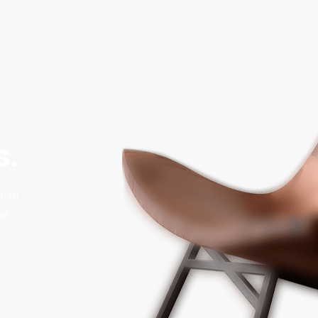
s.
ntum
at.