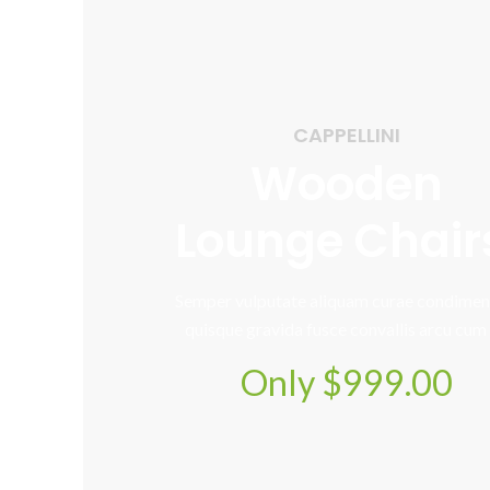
CAPPELLINI
Wooden
Lounge Chair
Semper vulputate aliquam curae condime
quisque gravida fusce convallis arcu cum 
Only $999.00